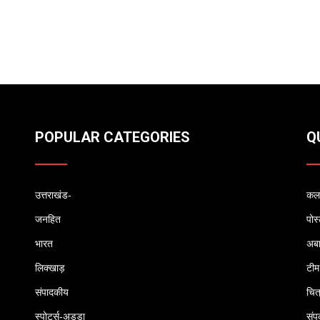
POPULAR CATEGORIES
Q
उत्तराखंड-
कलम
जनहित
पोस
भारत
अब
लिक्खाड़
टीम
संपादकीय
चित
स्पोर्ट्स-अड्डा
संपर