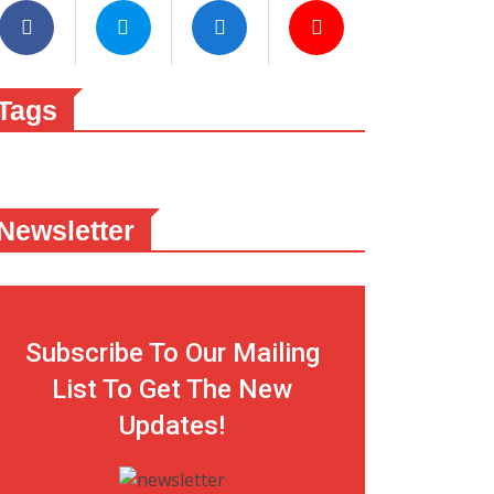
Tags
Newsletter
Subscribe To Our Mailing
List To Get The New
Updates!