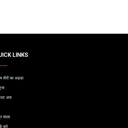
UICK LINKS
 वीरों का अड्डा
्ट्स
ाउट अस
्र शाला
्क करे