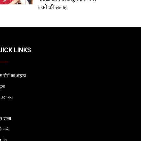
बचने की सलाह
UICK LINKS
 वीरों का अड्डा
्ट्स
ाउट अस
्र शाला
्क करे
n in