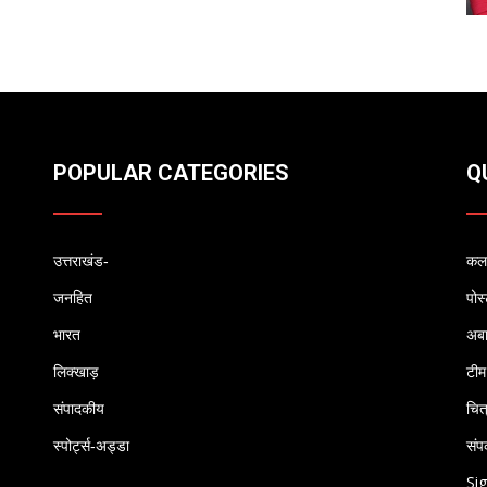
POPULAR CATEGORIES
Q
उत्तराखंड-
कलम
जनहित
पोस
भारत
अब
लिक्खाड़
टीम
संपादकीय
चित
स्पोर्ट्स-अड्डा
संपर
Sig