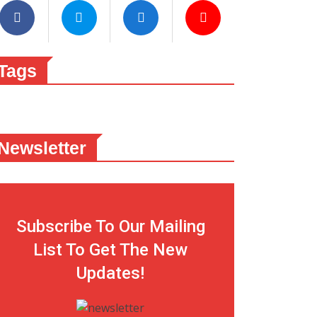
Tags
Newsletter
Subscribe To Our Mailing
List To Get The New
Updates!